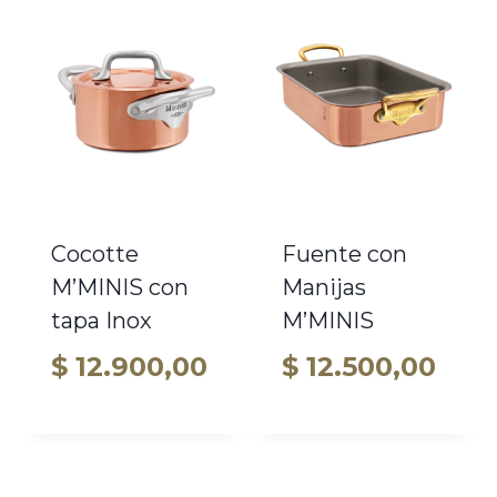
desde
$ 12.800,00
hasta
$ 33.900,00
Cocotte
Fuente con
M’MINIS con
Manijas
tapa Inox
M’MINIS
$
12.900,00
$
12.500,00