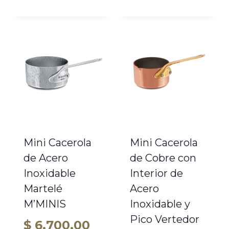
de
preci
desd
$ 3.2
hast
$ 3.6
Mini Cacerola
Mini Cacerola
de Acero
de Cobre con
Inoxidable
Interior de
Martelé
Acero
M’MINIS
Inoxidable y
Pico Vertedor
$
6.700,00