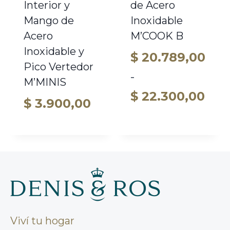
Interior y
de Acero
Mango de
Inoxidable
Acero
M’COOK B
Inoxidable y
$
20.789,00
Pico Vertedor
-
M’MINIS
Ran
$
22.300,00
$
3.900,00
de
prec
des
$ 2
has
$ 22
Viví tu hogar