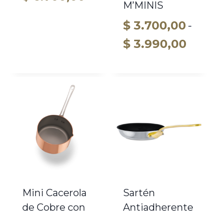
M’MINIS
$
3.700,00
-
Rang
$
3.990,00
de
preci
desd
$ 3.7
hast
$ 3.9
Mini Cacerola
Sartén
de Cobre con
Antiadherente