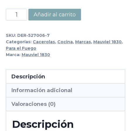
Mini
Añadir al carrito
Cacerola
de
SKU:
DER-527006-7
Acero
Categorías:
Cacerolas
,
Cocina
,
Marcas
,
Mauviel 1830
,
Para el Fuego
Inoxidable
Marca:
Mauviel 1830
Martelé
con
Descripción
Pico
Vertedor
Información adicional
M’MINIS
Valoraciones (0)
cantidad
Descripción