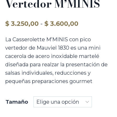
Vertedor M’MINIS
Rango
$
3.250,00
-
$
3.600,00
de
La Casserolette M’MINIS con pico
precios:
vertedor de Mauviel 1830 es una mini
desde
cacerola de acero inoxidable martelé
$ 3.250,00
diseñada para realzar la presentación de
hasta
salsas individuales, reducciones y
pequeñas preparaciones gourmet
$ 3.600,00
Tamaño