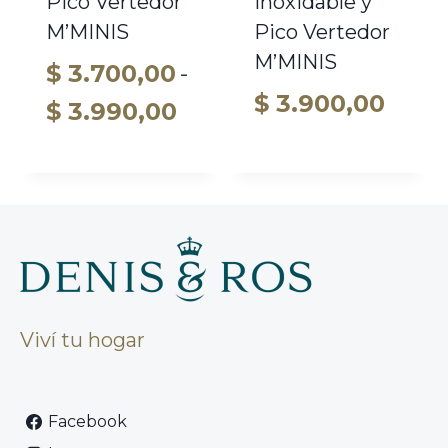
Pico Vertedor
Inoxidable y
M’MINIS
Pico Vertedor
M’MINIS
$
3.700,00
-
$
3.900,00
Rango
$
3.990,00
de
precios:
desde
$ 3.700,00
hasta
$ 3.990,00
Viví tu hogar
Facebook