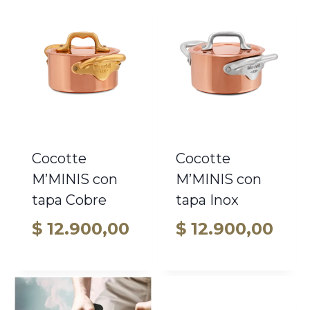
desde
$ 12.800,00
hasta
$ 33.900,00
Cocotte
Cocotte
M’MINIS con
M’MINIS con
tapa Cobre
tapa Inox
$
12.900,00
$
12.900,00