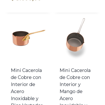
de
precios:
desde
$ 3.250,00
hasta
$ 3.600,00
Mini Cacerola
Mini Cacerola
de Cobre con
de Cobre con
Interior de
Interior y
Acero
Mango de
Inoxidable y
Acero