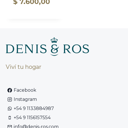
$
7.600,00
Viví tu hogar
Facebook
Instagram
+54 9 1133884987
+54 9 1156157554
info@denis-ros.com