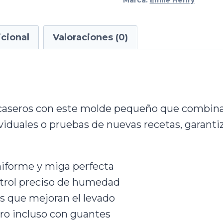
Marca:
Emile Henry
cional
Valoraciones (0)
 caseros con este molde pequeño que combina 
viduales o pruebas de nuevas recetas, garanti
iforme y miga perfecta
ntrol preciso de humedad
os que mejoran el levado
o incluso con guantes