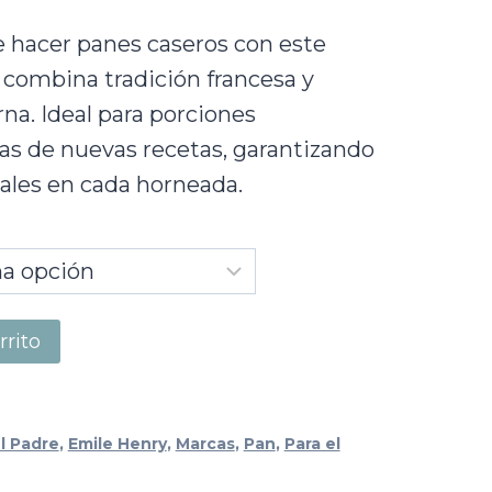
e hacer panes caseros con este
ombina tradición francesa y
na. Ideal para porciones
as de nuevas recetas, garantizando
ales en cada horneada.
rrito
l Padre
,
Emile Henry
,
Marcas
,
Pan
,
Para el