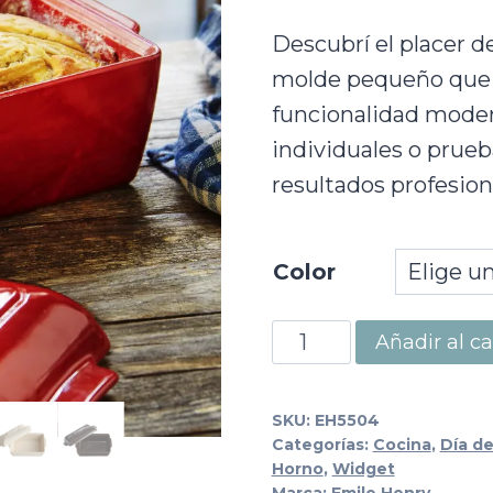
Descubrí el placer d
molde pequeño que c
funcionalidad moder
individuales o prueb
resultados profesion
Color
Molde
Añadir al ca
de
Pan
SKU:
EH5504
Chico
Categorías:
Cocina
,
Día de
Horno
,
Widget
cantidad