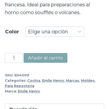
francesa. Ideal para preparaciones al
horno como soufflés o volcanes.
Color
Set
Añadir al carrito
2
Ramekin
SKU:
EH4009
N°9
Categorías:
Cocina
,
Emile Henry
,
Marcas
,
Moldes
,
Para Repostería
cantidad
Marca:
Emile Henry