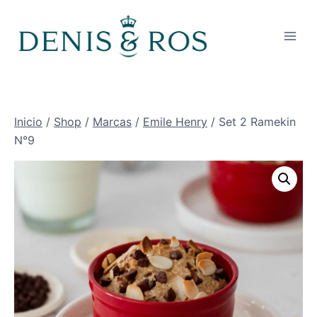
Saltar
al
contenido
Inicio
/
Shop
/
Marcas
/
Emile Henry
/
Set 2 Ramekin
N°9