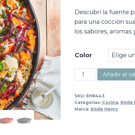
Descubrí la fuente p
para una cocción su
los sabores, aromas 
Color
Papillote
Añadir al ca
cantidad
SKU:
EH8443
Categorías:
Cocina
,
Emile
Marca:
Emile Henry