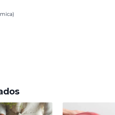
ámica)
ados