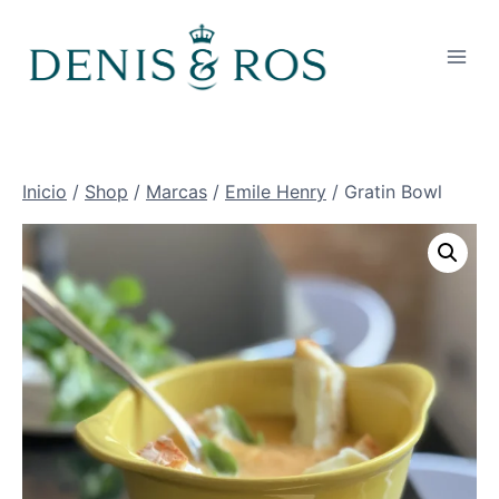
Saltar
al
contenido
Inicio
/
Shop
/
Marcas
/
Emile Henry
/
Gratin Bowl