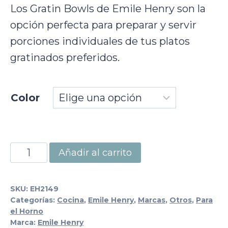
Los Gratin Bowls de Emile Henry son la
opción perfecta para preparar y servir
porciones individuales de tus platos
gratinados preferidos.
Color
Gratin
Añadir al carrito
Bowl
cantidad
SKU:
EH2149
Categorías:
Cocina
,
Emile Henry
,
Marcas
,
Otros
,
Para
el Horno
Marca:
Emile Henry