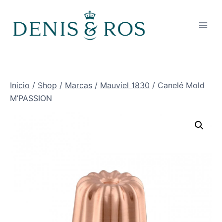
Saltar
al
contenido
Inicio
/
Shop
/
Marcas
/
Mauviel 1830
/
Canelé Mold
M’PASSION