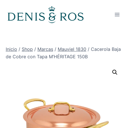
Saltar
al
contenido
Inicio
/
Shop
/
Marcas
/
Mauviel 1830
/
Cacerola Baja
de Cobre con Tapa M’HÉRITAGE 150B