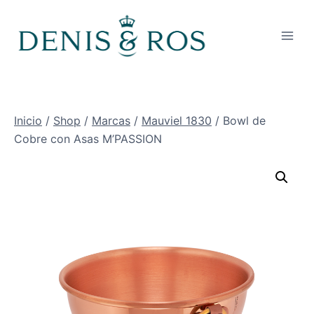
Saltar
al
contenido
Inicio
/
Shop
/
Marcas
/
Mauviel 1830
/
Bowl de
Cobre con Asas M’PASSION